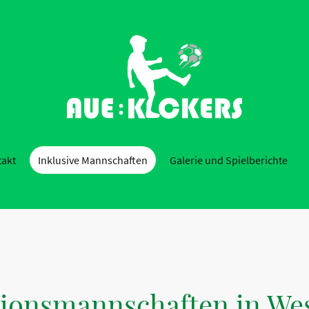
takt
Inklusive Mannschaften
Galerie und Spielberichte
sionsmannschaften in Wes